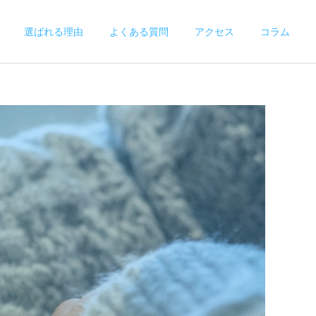
選ばれる理由
よくある質問
アクセス
コラム
施術案内
保険施術
腰痛の直し方！今日からで
新生活の疲れや痛みは身体
きるストレッチと生活習慣
からのSOS！痛みの慢性化
の見直し
を予防する5つの簡単な方
法