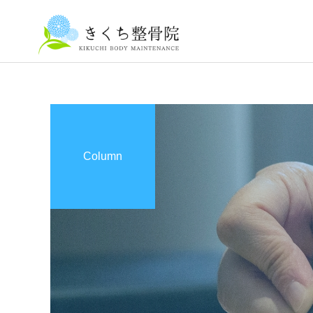
Column
整体マッサージ
はじめまして、きくち整骨
息子が年中になりました
院 院長の菊地和則です