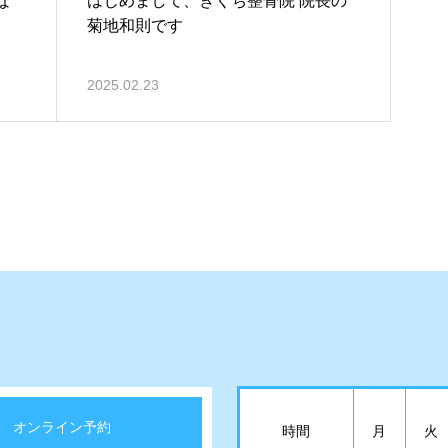
な
はじめまして、きくち整骨院 院長の
菊地和則です
2025.02.23
オンライン予約
時間
月
火