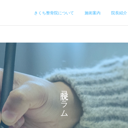
きくち整骨院について
施術案内
院長紹介
骨盤矯正
交通事故治療
交通事故にあった方へ む
息子が採ってきたさつまい
院長コラム
ちうちの症状・治療・通院
もでお菓子作り
の流れをわかりやすく解説