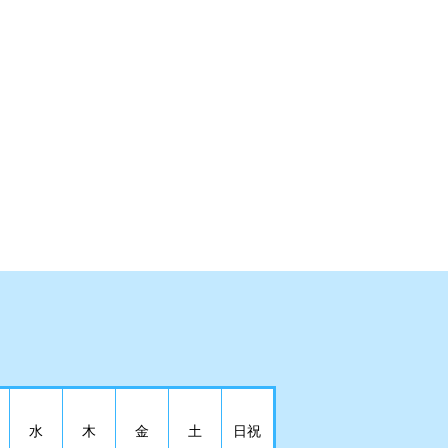
水
木
金
土
日祝