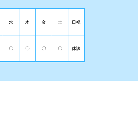
水
木
金
土
日祝
〇
〇
〇
〇
休診