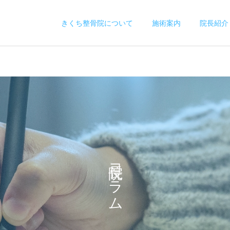
きくち整骨院について
施術案内
院長紹介
骨盤矯正
交通事故治療
交通事故にあった方へ む
息子が採ってきたさつまい
院長コラム
ちうちの症状・治療・通院
もでお菓子作り
の流れをわかりやすく解説