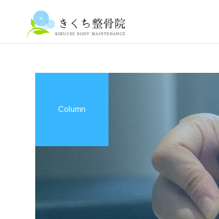
Column
整体マッサージ
はじめまして、きくち整骨
息子が年中になりました
院 院長の菊地和則です