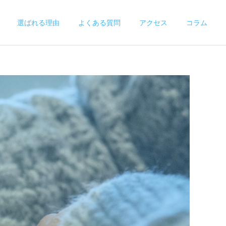
選ばれる理由
よくある質問
アクセス
コラム
施術案内
保険施術
腰痛の直し方！今日からで
新生活の疲れや痛みは身体
きるストレッチと生活習慣
からのSOS！痛みの慢性化
の見直し
を予防する5つの簡単な方
法